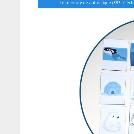
Le memory de antarctique (883 téléc