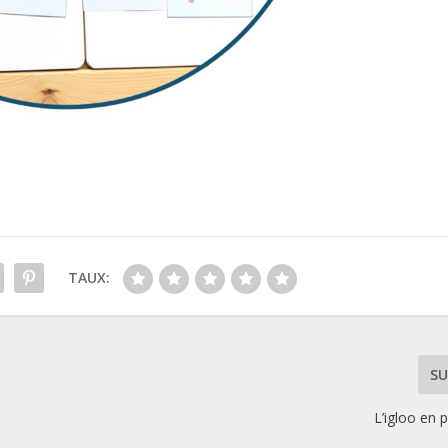
TAUX:
SU
L’igloo en p